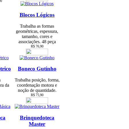
00
Blocos Lógicos
Trabalha as formas
geométricas, espessura,
tamanho, cores e
associações. 48 peça
R$ 76,90
trico
Boneco Gutinho
a
Trabalha posição, forma,
ra da
coordenação motora e
noção de quantidade.
R$ 75,90
eca
Brinquedoteca
Master