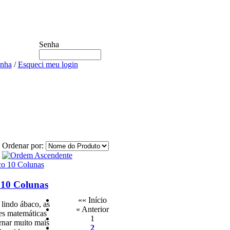
Senha
enha
/
Esqueci meu login
Ordenar por:
10 Colunas
«« Início
lindo ábaco, as
« Anterior
es matemáticas
1
rnar muito mais
2