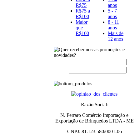
R$75
anos
R$75 a
5 - 7
R$100
anos
Maior
8 - 11
que
anos
R$100
Mais de
12 anos
Nome:
E-
mail:
Razão Social:
N. Ferraro Comércio Importação e
Exportação de Brinquedos LTDA - ME
CNPJ:
81.123.580/0001-06