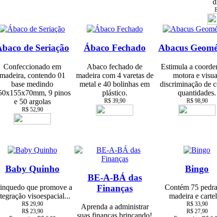
d
E
baco de Seriação
Ábaco Fechado
Abacus Geomé
Confeccionado em
Abaco fechado de
Estimula a coorde
madeira, contendo 01
madeira com 4 varetas de
motora e visua
base medindo
metal e 40 bolinhas em
discriminação de c
50x155x70mm, 9 pinos
plástico.
quantidades.
e 50 argolas
R$ 39,90
R$ 98,90
R$ 52,90
Baby Quinho
Bingo
BE-A-BÁ das
Finanças
inquedo que promove a
Contém 75 pedra
ntegração visoespacial...
madeira e cartel
R$ 29,90
R$ 33,90
Aprenda a administrar
R$ 23,90
R$ 27,90
suas finanças brincando!