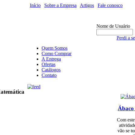
Início
/
Sobre a Empresa
/
Artigos
/
Fale conosco
Nome de Usuário
Perdi a s
Quem Somos
Como Comprar
A Entrega
Ofertas
Catálogos
Contato
atemática
Ábaco 
Com este 
atividad
vão se to