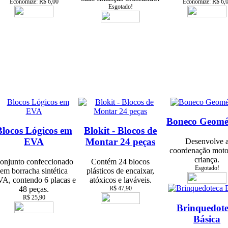
Economize: R$ 6,00
Economize: R$ 6,
Esgotado!
Boneco Geomé
Blocos Lógicos em
Blokit - Blocos de
EVA
Montar 24 peças
Desenvolve 
coordenação moto
criança.
onjunto confeccionado
Contém 24 blocos
Esgotado!
em borracha sintética
plásticos de encaixar,
A, contendo 6 placas e
atóxicos e laváveis.
48 peças.
R$ 47,90
R$ 25,90
Brinquedot
Básica