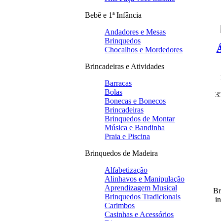
Bebê e 1ª Infância
Andadores e Mesas
Brinquedos
Á
Chocalhos e Mordedores
Brincadeiras e Atividades
Barracas
Bolas
3
Bonecas e Bonecos
Brincadeiras
Brinquedos de Montar
Música e Bandinha
Praia e Piscina
Brinquedos de Madeira
Alfabetização
Alinhavos e Manipulação
Aprendizagem Musical
Br
Brinquedos Tradicionais
i
Carimbos
Casinhas e Acessórios