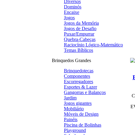
Diversos
Dominós
Encaixe
Jogos
Jogos da Memória
Jogos de Desafio
Puxar/Empurrar
Quebra-Cabeças
Raciocínio Lógico-Matemático
Temas Bíblicos
Brinquedos Grandes
Brinquedotecas
Componentes
Escorregadores
Esportes & Lazer
Gangorras e Balanços
C
Jardim
Jogos gigantes
EV
Mobiliário
Móveis de Design
Painéis
Piscina de Bolinhas
Playground