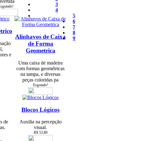
ivertida
3
sgotado!
4
5
6
7
trico
8
Alinhavos de Caixa
9
de Forma
nação
l,
Geometrica
ores e
Uma caixa de madeira
com formas geométricas
na tampa, e diversas
peças coloridas pa
Esgotado!
Blocos Lógicos
s de
Auxilia na percepção
as.
visual.
R$ 53,80