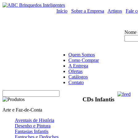
Início
/
Sobre a Empresa
/
Artigos
/
Fale 
Nome 
Quem Somos
Como Comprar
A Entrega
Ofertas
Catálogos
Contato
CDs Infantis
Arte e Faz-de-Conta
Aventais de História
Desenho e Pintura
Fantasias Infantis
Fantoches e Dedoches