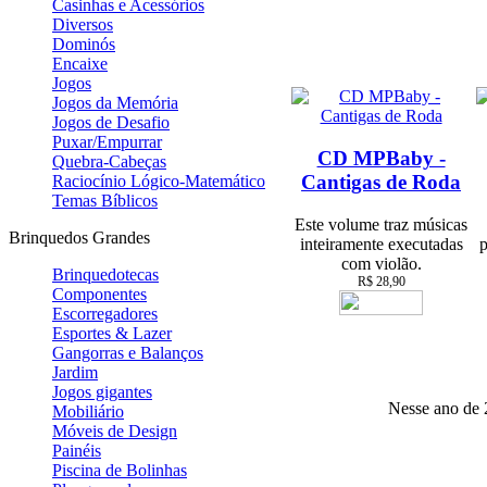
Casinhas e Acessórios
Diversos
Dominós
Encaixe
Jogos
Jogos da Memória
Jogos de Desafio
Puxar/Empurrar
CD MPBaby -
Quebra-Cabeças
Cantigas de Roda
Raciocínio Lógico-Matemático
Temas Bíblicos
Este volume traz músicas
Brinquedos Grandes
inteiramente executadas
p
com violão.
Brinquedotecas
R$ 28,90
Componentes
Escorregadores
Esportes & Lazer
Gangorras e Balanços
Jardim
Jogos gigantes
Nesse ano de 2
Mobiliário
Móveis de Design
Painéis
Piscina de Bolinhas