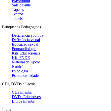
Playground
Sala de aula
Tapetes
Teatros
Túneis
Brinquedos Pedagógicos
Deficiência auditiva
Deficiência visual
Educação sexual
Fonoaudiologia
Kits Educacionais
Kits FNDE
Material de Apoio
Nutrição
Psicologia
Psicomotricidade
CDs, DVDs e Livros
CDs Infantis
DVDs Educativos
Livros Infantis
Jogos