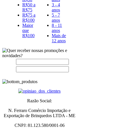
R$50 a
3 - 4
R$75
anos
R$75 a
5 - 7
R$100
anos
Maior
8 - 11
que
anos
R$100
Mais de
12 anos
Nome:
E-
mail:
Razão Social:
N. Ferraro Comércio Importação e
Exportação de Brinquedos LTDA - ME
CNPJ:
81.123.580/0001-06