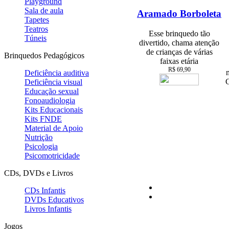
Playground
Sala de aula
Aramado Borboleta
Tapetes
Teatros
Esse brinquedo tão
Túneis
divertido, chama atenção
de crianças de várias
Brinquedos Pedagógicos
faixas etária
R$ 69,90
Deficiência auditiva
C
Deficiência visual
Educação sexual
Fonoaudiologia
Kits Educacionais
Kits FNDE
Material de Apoio
Nutrição
Psicologia
Psicomotricidade
CDs, DVDs e Livros
CDs Infantis
DVDs Educativos
Livros Infantis
Jogos