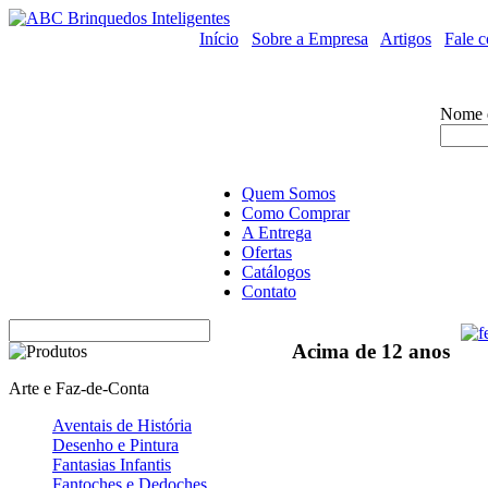
Início
/
Sobre a Empresa
/
Artigos
/
Fale 
Nome 
Quem Somos
Como Comprar
A Entrega
Ofertas
Catálogos
Contato
Acima de 12 anos
Arte e Faz-de-Conta
Aventais de História
Desenho e Pintura
Fantasias Infantis
Fantoches e Dedoches