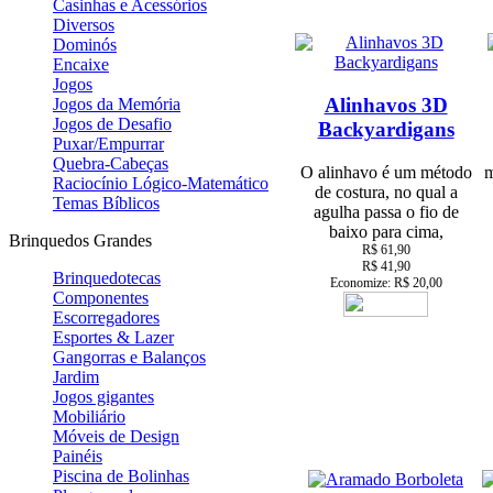
Casinhas e Acessórios
Diversos
Dominós
Encaixe
Jogos
Alinhavos 3D
Jogos da Memória
Jogos de Desafio
Backyardigans
Puxar/Empurrar
Quebra-Cabeças
O alinhavo é um método
m
Raciocínio Lógico-Matemático
de costura, no qual a
Temas Bíblicos
agulha passa o fio de
baixo para cima,
Brinquedos Grandes
R$ 61,90
R$ 41,90
Brinquedotecas
Economize: R$ 20,00
Componentes
Escorregadores
Esportes & Lazer
Gangorras e Balanços
Jardim
Jogos gigantes
Mobiliário
Móveis de Design
Painéis
Piscina de Bolinhas