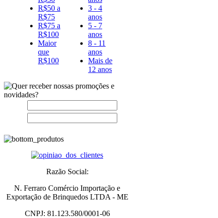
R$50 a
3 - 4
R$75
anos
R$75 a
5 - 7
R$100
anos
Maior
8 - 11
que
anos
R$100
Mais de
12 anos
Nome:
E-
mail:
Razão Social:
N. Ferraro Comércio Importação e
Exportação de Brinquedos LTDA - ME
CNPJ:
81.123.580/0001-06