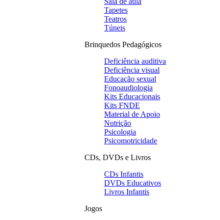
Sala de aula
Tapetes
Teatros
Túneis
Brinquedos Pedagógicos
Deficiência auditiva
Deficiência visual
Educação sexual
Fonoaudiologia
Kits Educacionais
Kits FNDE
Material de Apoio
Nutrição
Psicologia
Psicomotricidade
CDs, DVDs e Livros
CDs Infantis
DVDs Educativos
Livros Infantis
Jogos