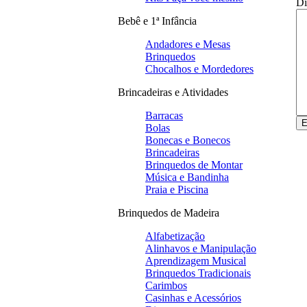
Di
Bebê e 1ª Infância
Andadores e Mesas
Brinquedos
Chocalhos e Mordedores
Brincadeiras e Atividades
Barracas
Bolas
Bonecas e Bonecos
Brincadeiras
Brinquedos de Montar
Música e Bandinha
Praia e Piscina
Brinquedos de Madeira
Alfabetização
Alinhavos e Manipulação
Aprendizagem Musical
Brinquedos Tradicionais
Carimbos
Casinhas e Acessórios