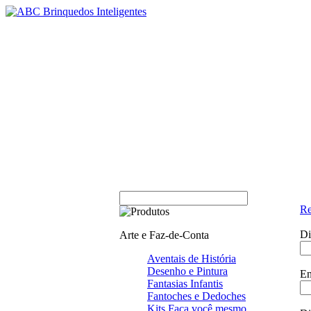
Re
Di
Arte e Faz-de-Conta
Aventais de História
Desenho e Pintura
En
Fantasias Infantis
Fantoches e Dedoches
Kits Faça você mesmo