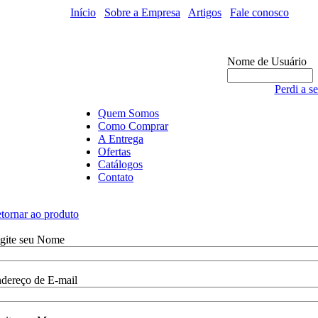
Início
/
Sobre a Empresa
/
Artigos
/
Fale conosco
Nome de Usuário
Perdi a s
Quem Somos
Como Comprar
A Entrega
Ofertas
Catálogos
Contato
tornar ao produto
gite seu Nome
dereço de E-mail