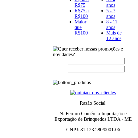
R$75
anos
R$75 a
5 - 7
R$100
anos
Maior
8 - 11
que
anos
R$100
Mais de
12 anos
Nome:
E-
mail:
Razão Social:
N. Ferraro Comércio Importação e
Exportação de Brinquedos LTDA - ME
CNPJ:
81.123.580/0001-06